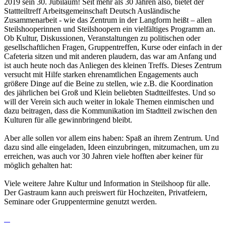
2019 sein 30. Jubiläum! Seit mehr als 30 Jahren also, bietet der
Stattteiltreff Arbeitsgemeinschaft Deutsch Ausländische
Zusammenarbeit - wie das Zentrum in der Langform heißt – allen
Steilshooperinnen und Steilshoopern ein vielfältiges Programm an.
Ob Kultur, Diskussionen, Veranstaltungen zu politischen oder
gesellschaftlichen Fragen, Gruppentreffen, Kurse oder einfach in der
Cafeteria sitzen und mit anderen plaudern, das war am Anfang und
ist auch heute noch das Anliegen des kleinen Treffs. Dieses Zentrum
versucht mit Hilfe starken ehrenamtlichen Engagements auch
größere Dinge auf die Beine zu stellen, wie z.B. die Koordination
des jährlichen bei Groß und Klein beliebten Stadtteilfestes. Und so
will der Verein sich auch weiter in lokale Themen einmischen und
dazu beitragen, dass die Kommunikation im Stadtteil zwischen den
Kulturen für alle gewinnbringend bleibt.
Aber alle sollen vor allem eins haben: Spaß an ihrem Zentrum. Und
dazu sind alle eingeladen, Ideen einzubringen, mitzumachen, um zu
erreichen, was auch vor 30 Jahren viele hofften aber keiner für
möglich gehalten hat:
Viele weitere Jahre Kultur und Information in Steilshoop für alle.
Der Gastraum kann auch preiswert für Hochzeiten, Privatfeiern,
Seminare oder Gruppentermine genutzt werden.