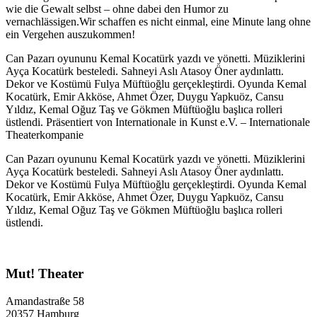
wie die Gewalt selbst – ohne dabei den Humor zu
vernachlässigen.Wir schaffen es nicht einmal, eine Minute lang ohne
ein Vergehen auszukommen!
Can Pazarı oyununu Kemal Kocatürk yazdı ve yönetti. Müziklerini
Ayça Kocatürk besteledi. Sahneyi Aslı Atasoy Öner aydınlattı.
Dekor ve Kostümü Fulya Müftüoğlu gerçekleştirdi. Oyunda Kemal
Kocatürk, Emir Akköse, Ahmet Özer, Duygu Yapkuöz, Cansu
Yıldız, Kemal Oğuz Taş ve Gökmen Müftüoğlu başlıca rolleri
üstlendi. Präsentiert von Internationale in Kunst e.V. – Internationale
Theaterkompanie
Can Pazarı oyununu Kemal Kocatürk yazdı ve yönetti. Müziklerini
Ayça Kocatürk besteledi. Sahneyi Aslı Atasoy Öner aydınlattı.
Dekor ve Kostümü Fulya Müftüoğlu gerçekleştirdi. Oyunda Kemal
Kocatürk, Emir Akköse, Ahmet Özer, Duygu Yapkuöz, Cansu
Yıldız, Kemal Oğuz Taş ve Gökmen Müftüoğlu başlıca rolleri
üstlendi.
Mut! Theater
Amandastraße 58
20357 Hamburg