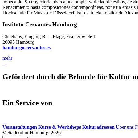
impecable. Su trayectoria abarca una amplia variedad de estilos, desde 
Renacimiento hasta composiciones contemporáneas, pone un énfasis es
Hochschule für Musik de Düsseldorf, bajo la tutela artística de Alex
Instituto Cervantes Hamburg
Chilehaus, Eingang B, 1. Etage, Fischertwiete 1
20095 Hamburg
hamburgo.cervantes.es
mehr
Gefördert durch die Behörde für Kultur
Ein Service von
Veranstaltungen
Kurse & Workshops
Kulturadressen
Über uns
F
© Stadtkultur Hamburg, 2026